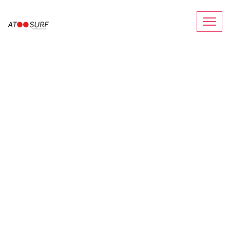
Blog Listing
Atoosurf
Blog Listing