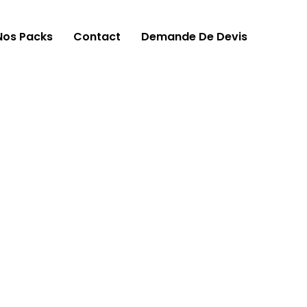
Nos Packs
Contact
Demande De Devis